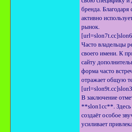
свою специфику и 
бренда. Благодаря
активно используе
рынок.
[url=slon7t.cc]slon6
Часто владельцы 
своего имени. К пр
сайту дополнитель
форма часто встре
отражает общую т
[url=slon9t.cc]slon3.
В заключение отме
**slon1сс**. Здесь
создаёт особое зв
усиливает привлек