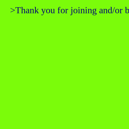
>Thank you for joining and/or 