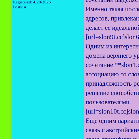
Registered: 4/28/2026
Posts: 4
Именно такая посл
адресов, привлека
делает её идеально
[url=slon9t.cc]slon6
Одним из интересн
домена верхнего у
сочетание **slon1
ассоциацию со сло
принадлежность ре
решение способств
пользователями.
[url=slon10t.cc]slon
Еще одним варианто
связь с австрийски